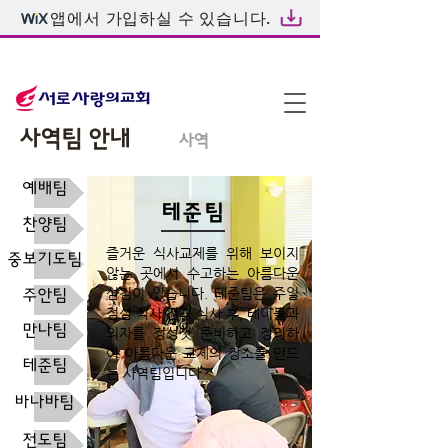
앱에서 가입하실 수 있습니다.
온라인예배
사역팀 안내
사역
예배팀
테준팀
찬양팀
즐거운 식사교제를 위해 보이지
중보기도팀
않는 곳에서 수고하는 아름다운
섬김이 있습니다. 테준팀은 주일
주안팀
점심 식사 전과 식사 후, 테이블과
만나팀
의자를 정성껏 준비하고 정리하
여 아름다운 교제의 장소를 만드
테준팀
는 사역팀입니다.
바나바팀
전도팀