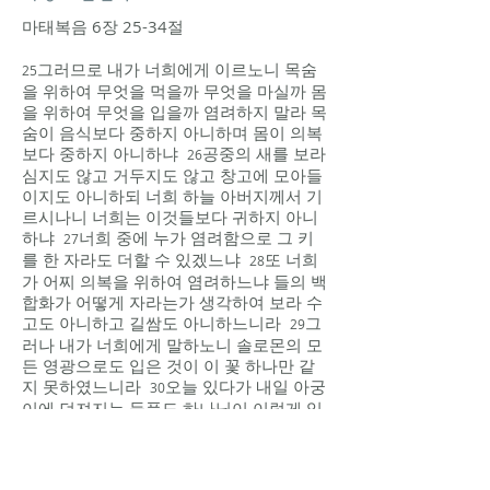
마태복음 6장 25-34절
그러므로 내가 너희에게 이르노니 목숨
25
을 위하여 무엇을 먹을까 무엇을 마실까 몸
을 위하여 무엇을 입을까 염려하지 말라 목
숨이 음식보다 중하지 아니하며 몸이 의복
보다 중하지 아니하냐
공중의 새를 보라
26
심지도 않고 거두지도 않고 창고에 모아들
이지도 아니하되 너희 하늘 아버지께서 기
르시나니 너희는 이것들보다 귀하지 아니
하냐
너희 중에 누가 염려함으로 그 키
27
를 한 자라도 더할 수 있겠느냐
또 너희
28
가 어찌 의복을 위하여 염려하느냐 들의 백
합화가 어떻게 자라는가 생각하여 보라 수
고도 아니하고 길쌈도 아니하느니라
그
29
러나 내가 너희에게 말하노니 솔로몬의 모
든 영광으로도 입은 것이 이 꽃 하나만 같
지 못하였느니라
오늘 있다가 내일 아궁
30
이에 던져지는 들풀도 하나님이 이렇게 입
히시거든 하물며 너희일까보냐 믿음이 작
은 자들아
그러므로 염려하여 이르기를
31
무엇을 먹을까 무엇을 마실까 무엇을 입을