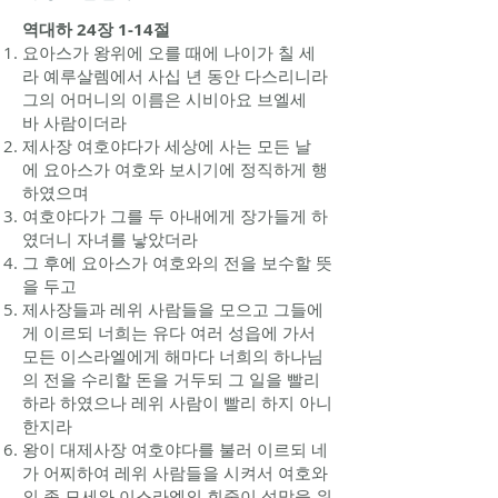
역대하 24장 1-14절
요아스
가 왕위에 오를 때에 나이가 칠 세
라
예루살렘
에서 사십 년 동안 다스리니라
그의 어머니의 이름은
시비아
요
브엘세
바
사람이더라
제사장
여호야다
가 세상에 사는 모든
날
에
요아스
가 여호와 보시기에 정직하게 행
하였으며
여호야다
가 그를 두 아내에게 장가들게 하
였더니 자녀를 낳았더라
그 후에
요아스
가 여호와의 전을 보수할 뜻
을 두고
제사장들과 레위 사람들을 모으고 그들에
게 이르되 너희는 유다 여러 성읍에 가서
모든 이스라엘에게 해마다 너희의 하나님
의 전을 수리할 돈을 거두되 그 일을 빨리
하라 하였으나 레위 사람이 빨리 하지 아니
한지라
왕이 대제사장
여호야다
를 불러 이르되 네
가
어찌하여
레위 사람들을 시켜서 여호와
의 종
모세
와 이스라엘의 회중이 성막을 위