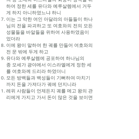
하여 정한 세를 유다와
예루살렘
에서 거두
게 하지 아니하였느냐 하니
이는 그 악한 여인
아달랴
의 아들들이 하나
님의 전을 파괴하고 또 여호와의 전의 모든
성물들을 바알들을 위하여 사용하였음이
었더라
이에 왕이 말하여 한 궤를 만들어 여호와의
전 문 밖에 두게 하고
유다와
예루살렘
에 공포하여 하나님의
종
모세
가
광야
에서 이스라엘에게 정한 세
를 여호와께 드리라 하였더니
모든 방백들과 백성들이 기뻐하여 마치기
까지 돈을 가져다가 궤에 던지니라
레위 사람들이 언제든지 궤를 메고 왕의
관
리
에게 가지고 가서 돈이 많은 것을 보이면
왕의 서기관과 대제사장에게 속한
관원
이
와서 그 궤를 쏟고 다시 그 곳에 가져다 두
었더라 때때로 이렇게 하여 돈을 많이 거두
매
왕과
여호야다
가 그 돈을 여호와의 전 감독
자에게 주어 석수와 목수를 고용하여 여호