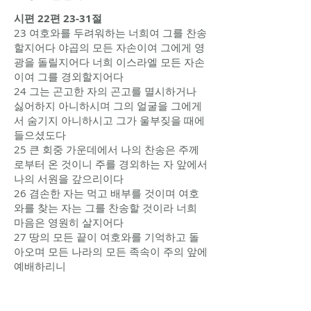
시편 22편 23-31절
23 여호와를 두려워하는 너희여 그를 찬송
할지어다 야곱의 모든 자손이여 그에게 영
광을 돌릴지어다 너희 이스라엘 모든 자손
이여 그를 경외할지어다
24 그는 곤고한 자의 곤고를 멸시하거나
싫어하지 아니하시며 그의 얼굴을 그에게
서 숨기지 아니하시고 그가 울부짖을 때에
들으셨도다
25 큰 회중 가운데에서 나의 찬송은 주께
로부터 온 것이니 주를 경외하는 자 앞에서
나의 서원을 갚으리이다
26 겸손한 자는 먹고 배부를 것이며 여호
와를 찾는 자는 그를 찬송할 것이라 너희
마음은 영원히 살지어다
27 땅의 모든 끝이 여호와를 기억하고 돌
아오며 모든 나라의 모든 족속이 주의 앞에
예배하리니
28 나라는 여호와의 것이요 여호와는 모든
나라의 주재심이로다
29 세상의 모든 풍성한 자가 먹고 경배할