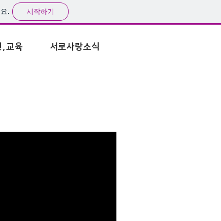
시작하기
요.
온라인예배
련,교육
서로사랑소식